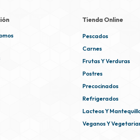
ión
Tienda Online
Somos
Pescados
Carnes
s
Frutas Y Verduras
Postres
Precocinados
Refrigerados
Lacteos Y Mantequill
Veganos Y Vegetaria