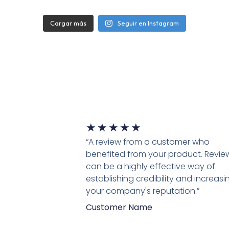
Cargar más
Seguir en Instagram
★
★
★
★
★
“A review from a customer who
benefited from your product. Revie
can be a highly effective way of
establishing credibility and increasi
your company's reputation.”
Customer Name